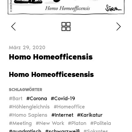
März 29, 2020
Homo Homeofficensis
Homo Homeofficesensis
SCHLAGWÖRTER
#Bart
#Corona
#Covid-19
#Höhlengleichnis
#Homeoffice
#Homo Sapiens
#Internet
#Karikatur
#Meeting
#New Work
#Platon
#Politeia
#quadratisch
#schwarzweiß
#Sokrates