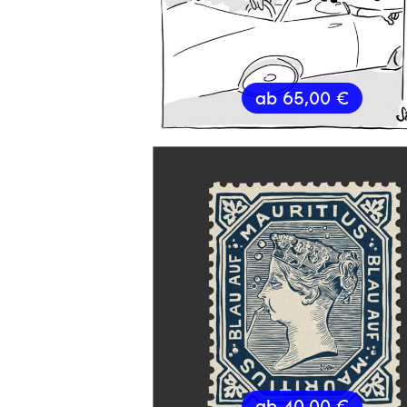
ab
65,00
€
ab
40,00
€