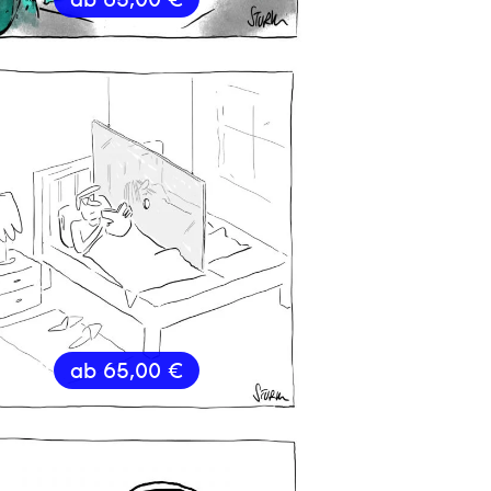
ab
65,00
€