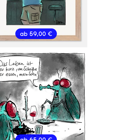
ab
59,00
€
ab
65,00
€