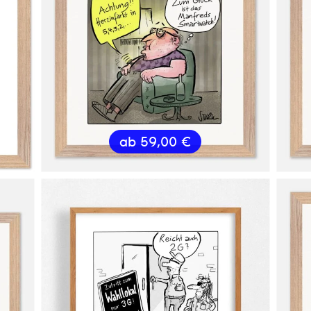
ab
59,00
€