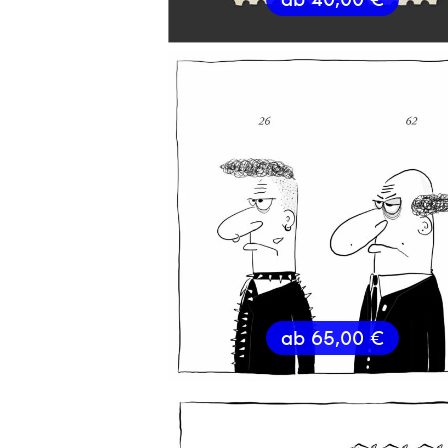
ab
65,00
€