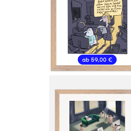
ab
59,00
€