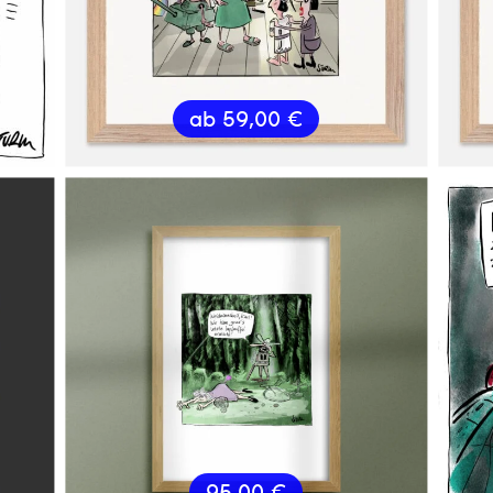
ab
59,00
€
95,00
€