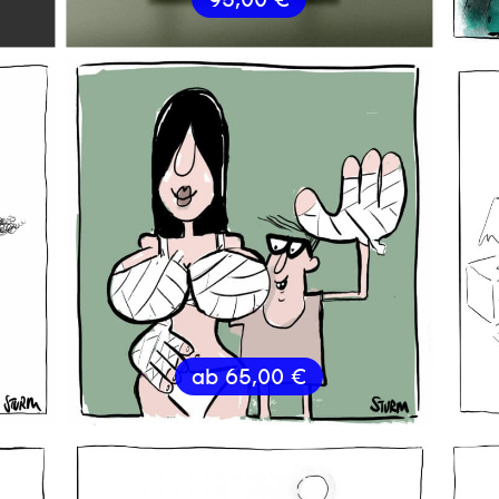
ab
65,00
€