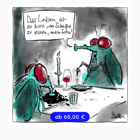
ab
65,00
€