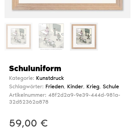
Schuluniform
Kategorie:
Kunstdruck
Schlagwörter:
Frieden
,
Kinder
,
Krieg
,
Schule
Artikelnummer:
48f2d2a9-9e39-444d-981a-
32d52362a878
59,00
€