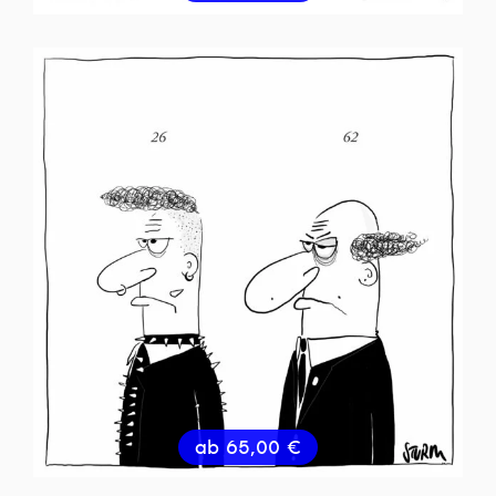
ab
65,00
€