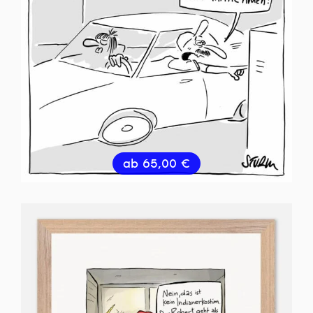
ab
65,00
€