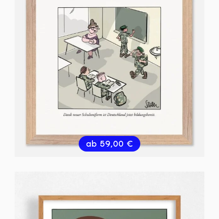
ab
59,00
€