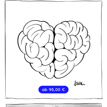
ab
95,00
€