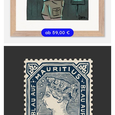
ab
59,00
€