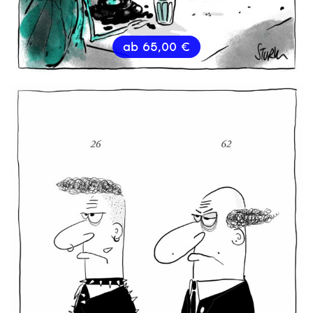
ab
65,00
€