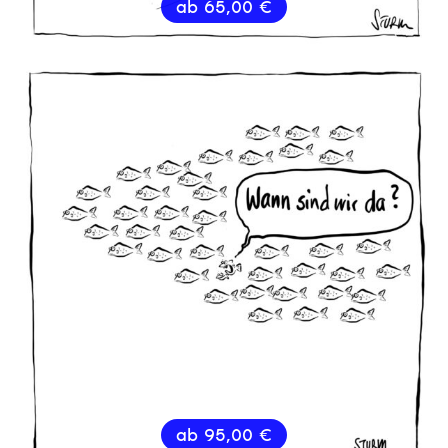
ab
65,00
€
ab
95,00
€