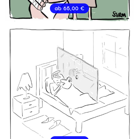
ab
65,00
€