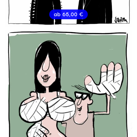
ab
65,00
€