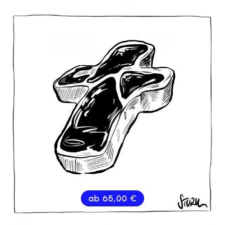
ab
65,00
€