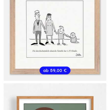
ab
59,00
€