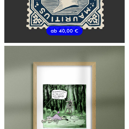
ab
40,00
€