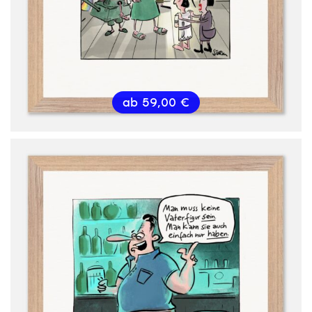
ab
59,00
€