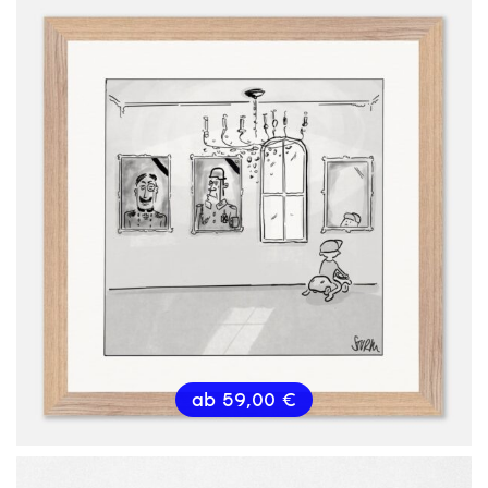
ab
59,00
€