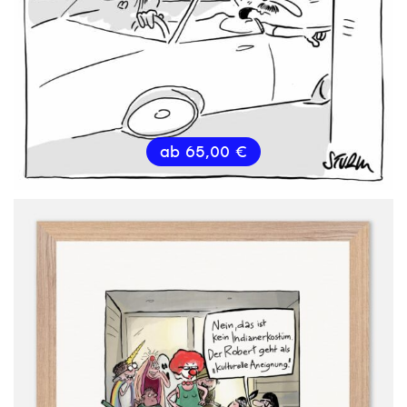
ab
65,00
€