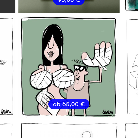
ab
65,00
€