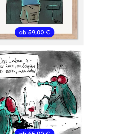
ab
59,00
€
ab
65,00
€