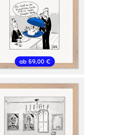
ab
59,00
€