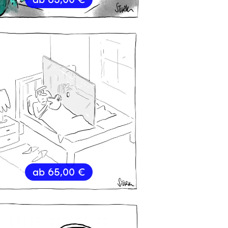
ab
65,00
€