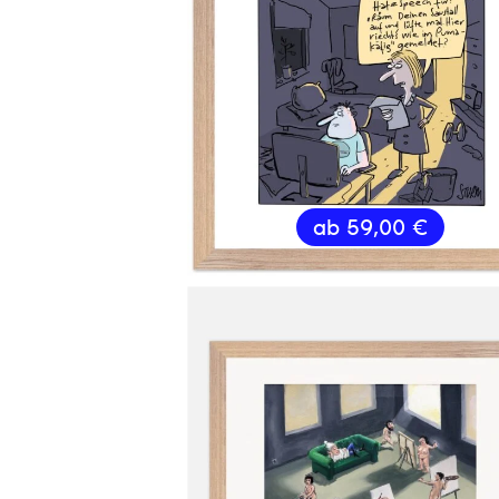
ab
59,00
€