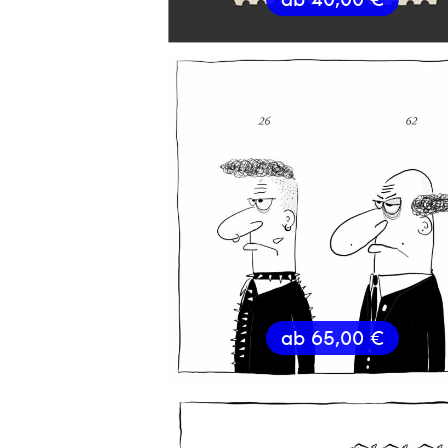
ab
65,00
€