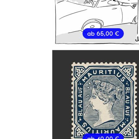
ab
65,00
€
ab
40,00
€