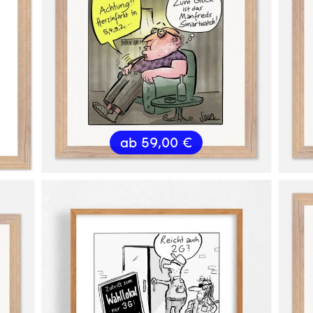
ab
59,00
€