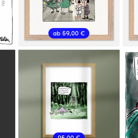
ab
59,00
€
95,00
€