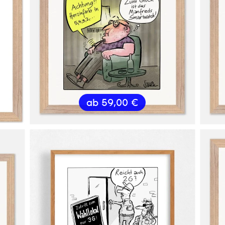
ab
59,00
€