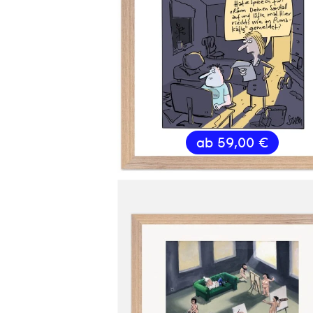
ab
59,00
€