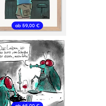
ab
59,00
€
ab
65,00
€