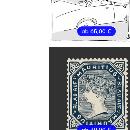
ab
65,00
€
ab
40,00
€