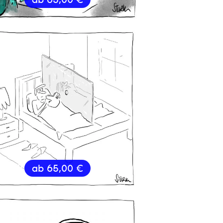
ab
65,00
€