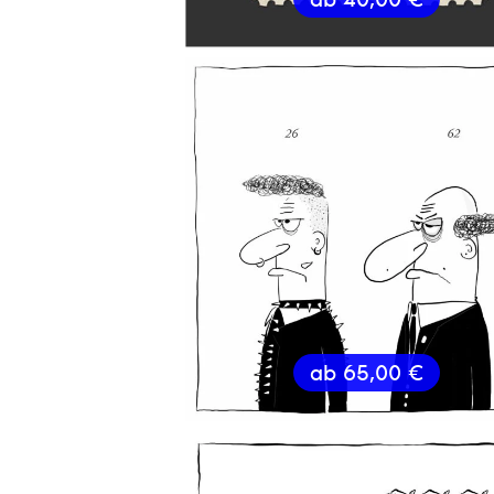
ab
65,00
€