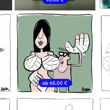
ab
65,00
€