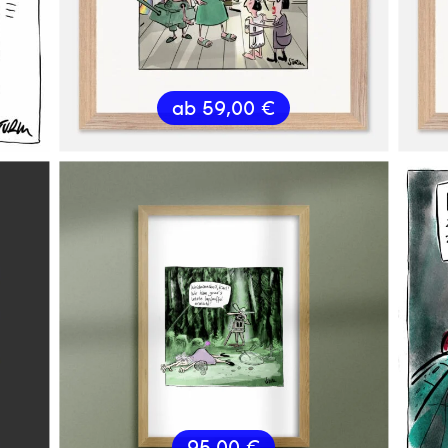
ab
59,00
€
95,00
€