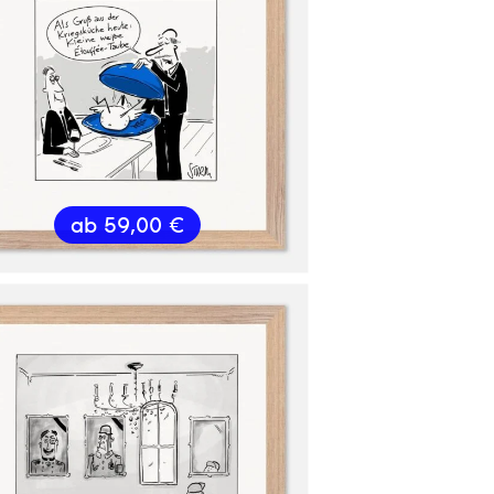
ab
59,00
€