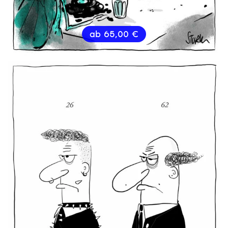
ab
65,00
€