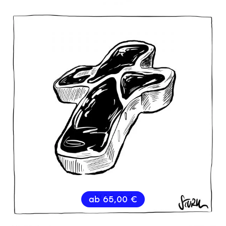
ab
65,00
€