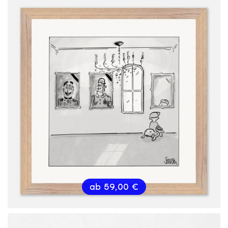
ab
59,00
€