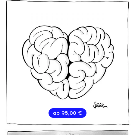
ab
95,00
€