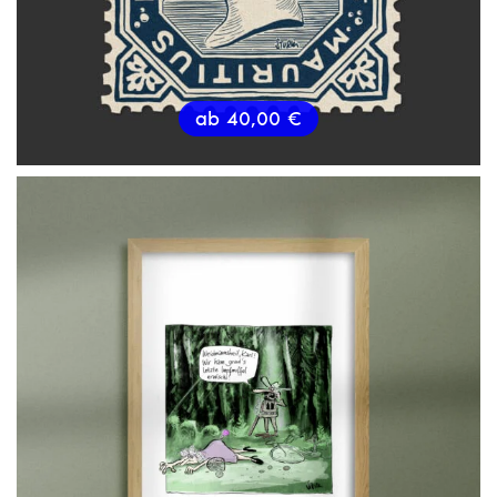
ab
40,00
€