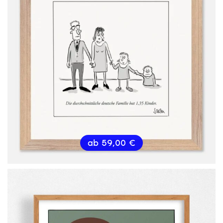
ab
59,00
€