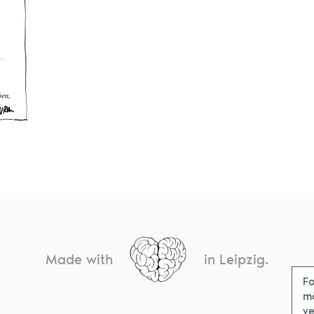
Made with
in Leipzig.
Fo
m
ve