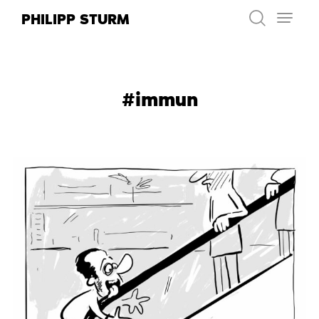
Zum
PHILIPP STURM
Inhalt
springen
#immun