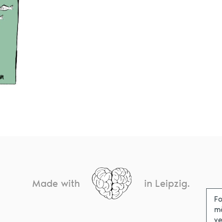
Made with
in Leipzig.
Fo
m
ve