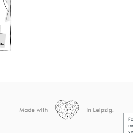
Made with
in Leipzig.
Fo
m
ve