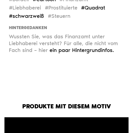
#Liebhaberei
#Prostituierte
#Quadrat
#schwarzweiß
#Steuern
HINTERGEDANKEN
Wussten Sie, was das Finanzamt unter
Liebhaberei versteht? Für alle, die nicht vom
Fach sind – hier
ein paar Hintergrundinfos.
PRODUKTE MIT DIESEM MOTIV