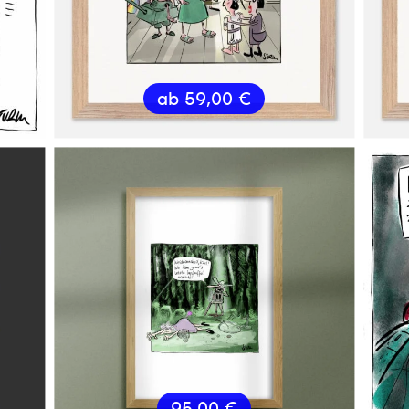
ab
59,00
€
95,00
€