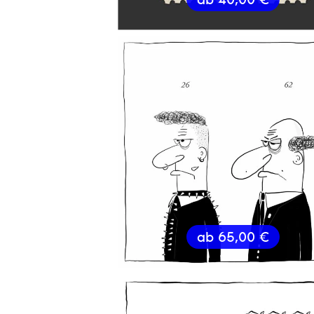
ab
65,00
€