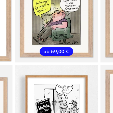
ab
59,00
€