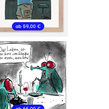
ab
59,00
€
ab
65,00
€