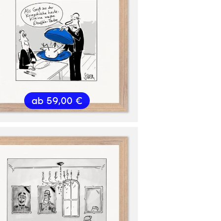
ab
59,00
€