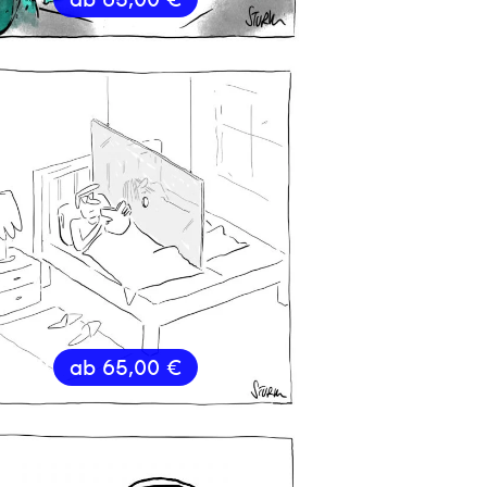
ab
65,00
€