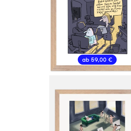
ab
59,00
€