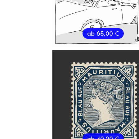
ab
65,00
€
ab
40,00
€