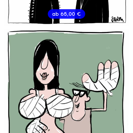
ab
65,00
€