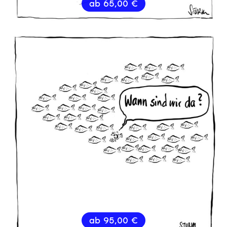
ab
65,00
€
ab
95,00
€