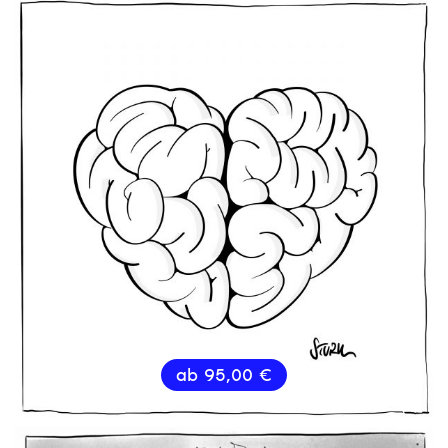
ab
95,00
€