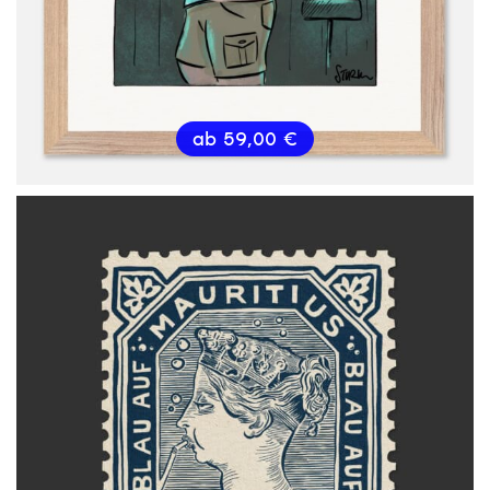
ab
59,00
€