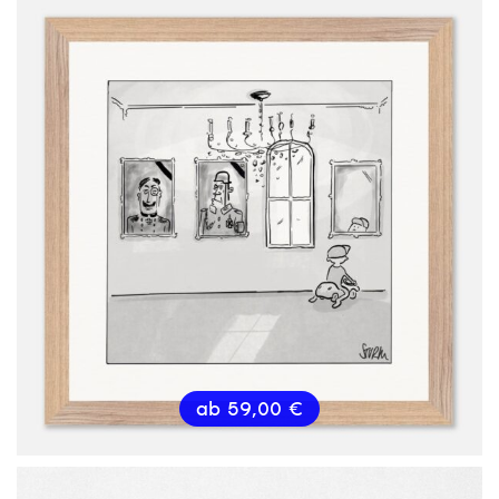
ab
59,00
€