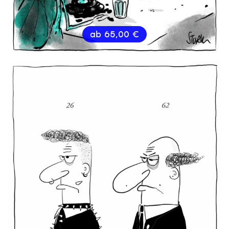
ab
65,00
€