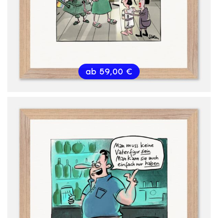
ab
59,00
€