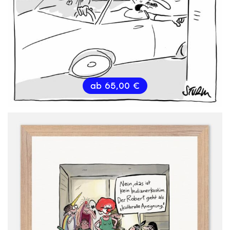
ab
65,00
€