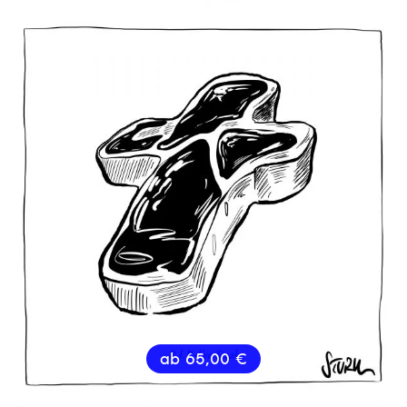
ab
65,00
€