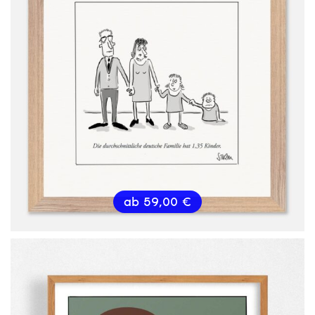
ab
59,00
€