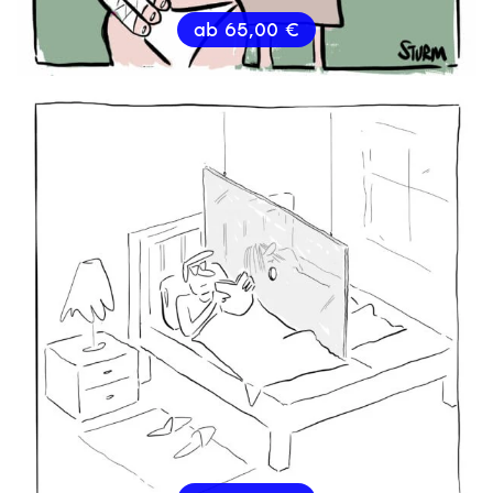
ab
65,00
€