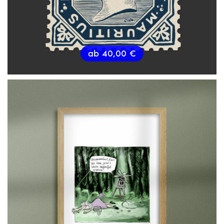
ab
40,00
€