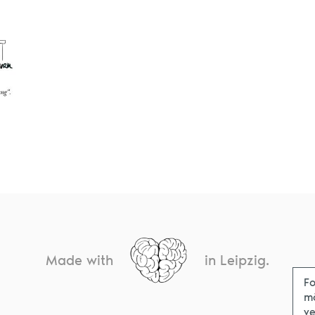
Made with
in Leipzig.
Fo
m
ve