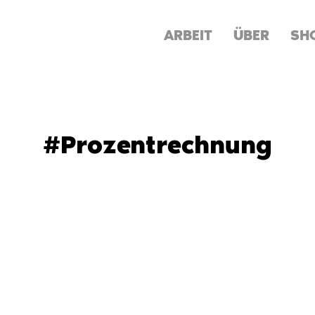
ARBEIT
ÜBER
SH
#Prozentrechnung