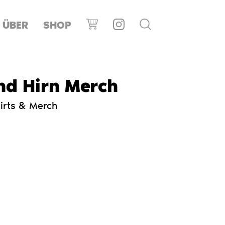
ÜBER
SHOP
nd Hirn Merch
irts & Merch