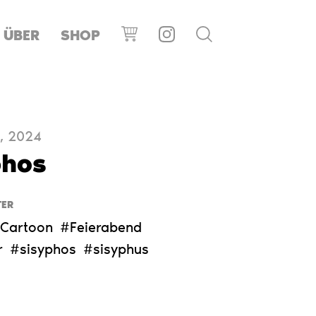
ÜBER
SHOP
, 2024
phos
ER
Cartoon
#Feierabend
r
#sisyphos
#sisyphus