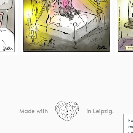
Made with
in Leipzig.
Fo
m
ve