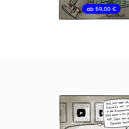
ab
59,00
€