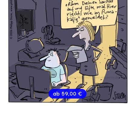
ab
59,00
€