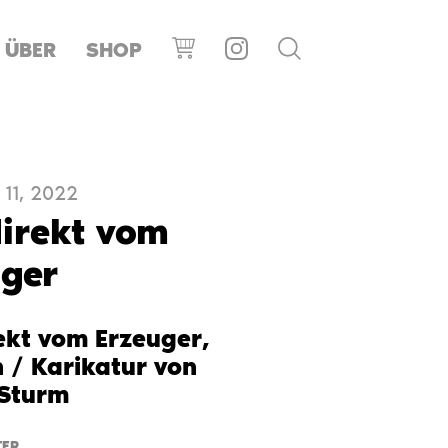
ÜBER
SHOP
11, 2022
direkt vom
uger
rekt vom Erzeuger,
 / Karikatur von
 Sturm
ER