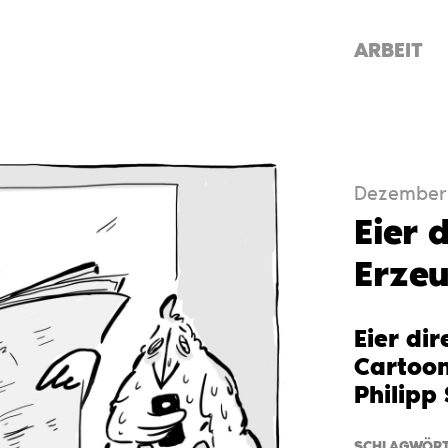
ARBEIT
Dezember 
Eier 
Erze
Eier di
Cartoon
Philipp
SCHLAGWÖRT