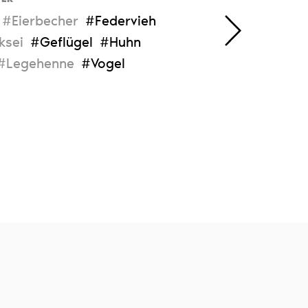
#Eierbecher
#Federvieh
ksei
#Geflügel
#Huhn
#Legehenne
#Vogel