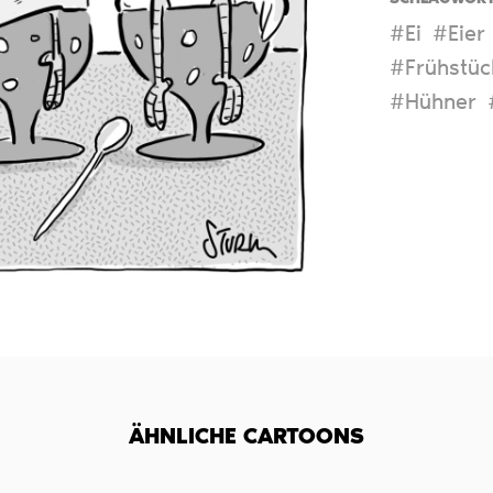
#Ei
#Eier
#Frühstüc
#Hühner
ÄHNLICHE CARTOONS