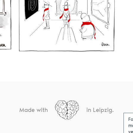
Made with
in Leipzig.
Fo
m
ve