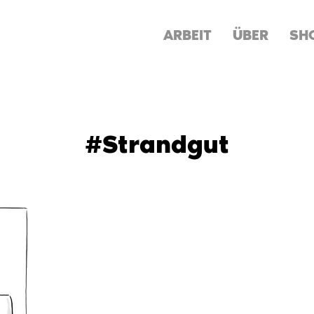
ARBEIT
ÜBER
SH
#Strandgut