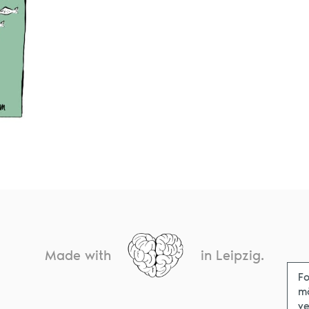
Made with
in Leipzig.
Fo
m
ve