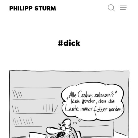
Zum
PHILIPP STURM
Inhalt
springen
#dick